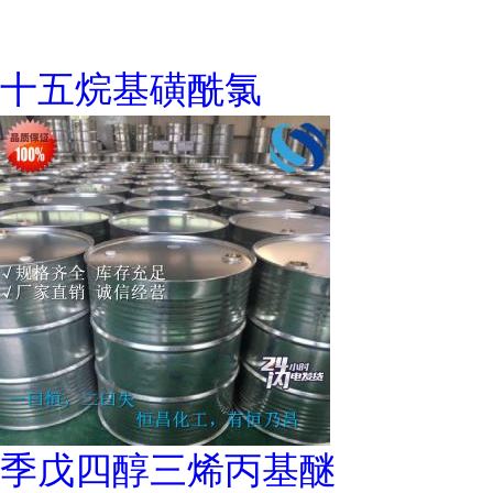
十五烷基磺酰氯
季戊四醇三烯丙基醚