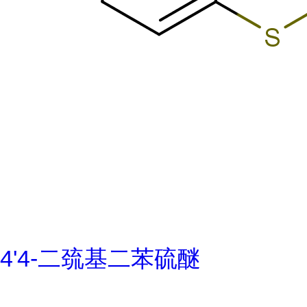
4'4-二巯基二苯硫醚