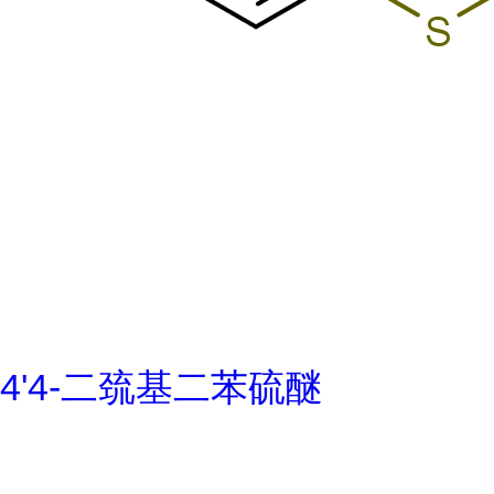
4'4-二巯基二苯硫醚