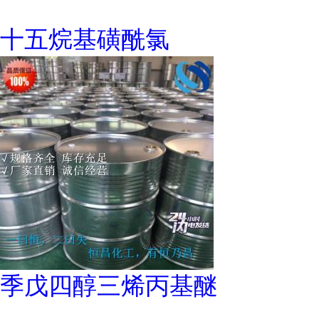
十五烷基磺酰氯
季戊四醇三烯丙基醚