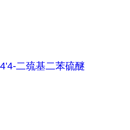
4'4-二巯基二苯硫醚