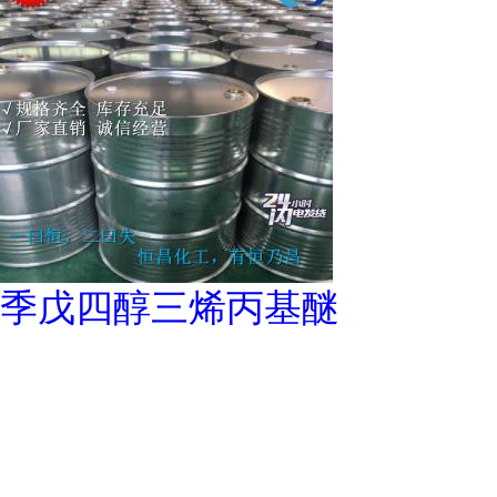
季戊四醇三烯丙基醚