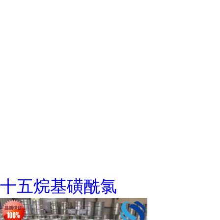
十五烷基磺酰氯