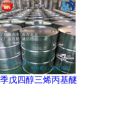
季戊四醇三烯丙基醚