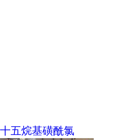
十五烷基磺酰氯