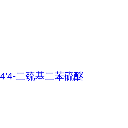
4'4-二巯基二苯硫醚