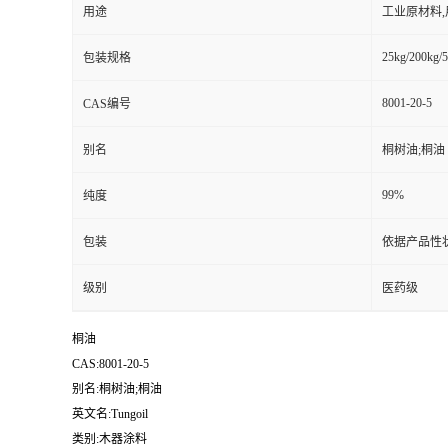
用途
工业原材料
25kg/200kg/5
包装规格
8001-20-5
CAS编号
别名
桐树油;桐油
99%
纯度
包装
依据产品性
级别
医药级
桐油
CAS:8001-20-5
别名:桐树油;桐油
英文名:Tungoil
类别:木器涂料