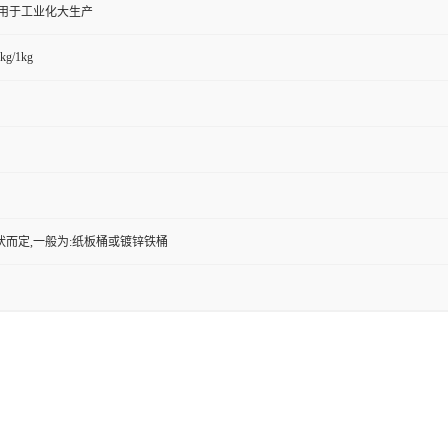
,用于工业化大生产
kg/1kg
状而定,一般为:纸板桶或镀锌铁桶