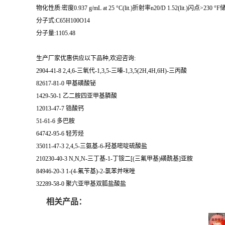
物化性质:密度0.937 g/mL at 25 °C(lit.)折射率n20/D 1.52(lit.)闪点>230 
分子式:C65H100O14
分子量:1105.48
生产厂家优惠供应以下品种,欢迎咨询:
2904-41-8 2,4,6-三氧代-1,3,5-三嗪-1,3,5(2H,4H,6H)-三丙酸
82617-81-0 甲基磺酸铋
1429-50-1 乙二胺四亚甲基膦酸
12013-47-7 锆酸钙
51-61-6 多巴胺
64742-95-6 轻芳烃
35011-47-3 2,4,5-三氨基-6-羟基嘧啶硫酸盐
210230-40-3 N,N,N-三丁基-1-丁铵二[(三氟甲基)磺酰基]亚胺
84946-20-3 1-(4-氟苄基)-2-氯苯并咪唑
32289-58-0 聚六亚甲基双胍盐酸盐
相关产品：