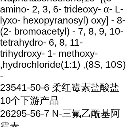
amino- 2, 3, 6- trideoxy- α- L-
lyxo- hexopyranosyl) oxy] - 8-
(2- bromoacetyl) - 7, 8, 9, 10-
tetrahydro- 6, 8, 11-
trihydroxy- 1- methoxy-
,hydrochloride(1:1) ,(8S, 10S)
-
23541-50-6 柔红霉素盐酸盐
10个下游产品
26295-56-7 N-三氟乙酰基阿
霉素