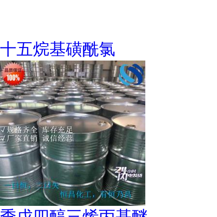
十五烷基磺酰氯
季戊四醇三烯丙基醚