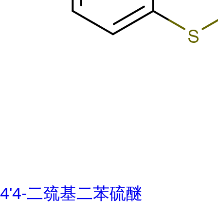
4'4-二巯基二苯硫醚