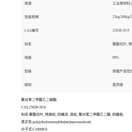
用途
工业原材料
25kg/200kg/5
包装规格
25038-59-9
CAS编号
别名
聚酯切片; 特
99%
纯度
包装
依据产品性
级别
医药级
聚对苯二甲酸乙二醇酯
CAS:25038-59-9
别名:聚酯切片; 特丽纶; 的确凉; 涤纶; 聚对苯二甲酸乙二酯; 的确良;
英文名:poly(ethyleneterephthalate)macromolecule
分子式:C10H8O5