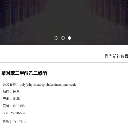
您当前的位
聚对苯二甲酸乙二醇酯
英文名称：
poly(ethyleneterephthalate)macromolecule
品牌：
恒昌
产地：
湖北
货号：
HC0155
cas：
25038-59-9
价格：
￥1/千克