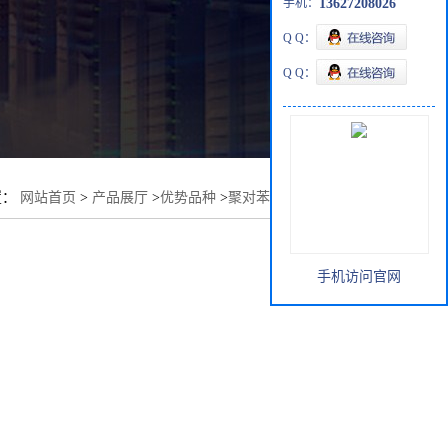
手机：
13627208026
Q Q：
Q Q：
置：
网站首页
>
产品展厅
>
优势品种
>
聚对苯二甲酸乙二醇酯
手机访问官网