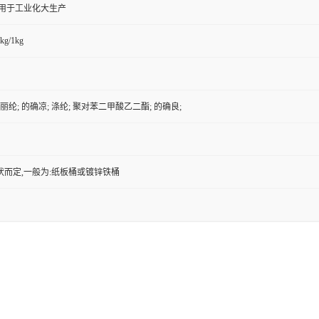
,用于工业化大生产
kg/1kg
丽纶; 的确凉; 涤纶; 聚对苯二甲酸乙二酯; 的确良;
状而定,一般为:纸板桶或镀锌铁桶