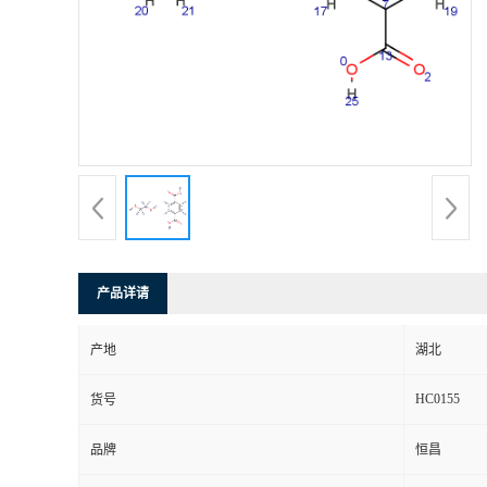
产品详请
产地
湖北
HC0155
货号
品牌
恒昌