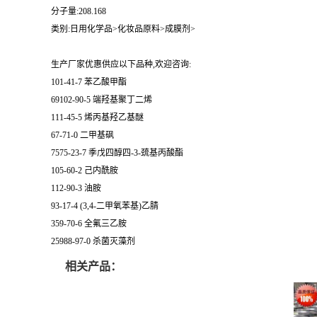
分子量:208.168
类别:日用化学品>化妆品原料>成膜剂>
生产厂家优惠供应以下品种,欢迎咨询:
101-41-7 苯乙酸甲酯
69102-90-5 端羟基聚丁二烯
111-45-5 烯丙基羟乙基醚
67-71-0 二甲基砜
7575-23-7 季戊四醇四-3-巯基丙酸酯
105-60-2 己内酰胺
112-90-3 油胺
93-17-4 (3,4-二甲氧苯基)乙腈
359-70-6 全氟三乙胺
25988-97-0 杀菌灭藻剂
相关产品：