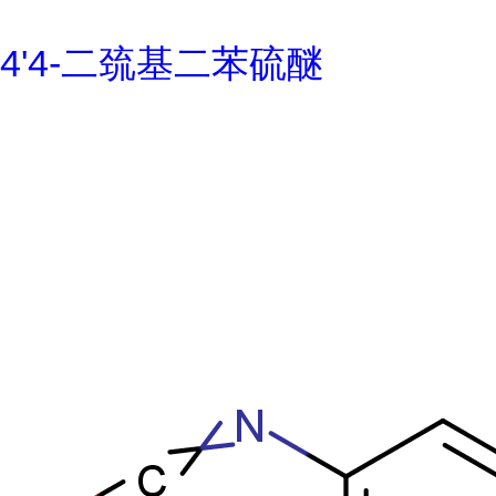
4'4-二巯基二苯硫醚