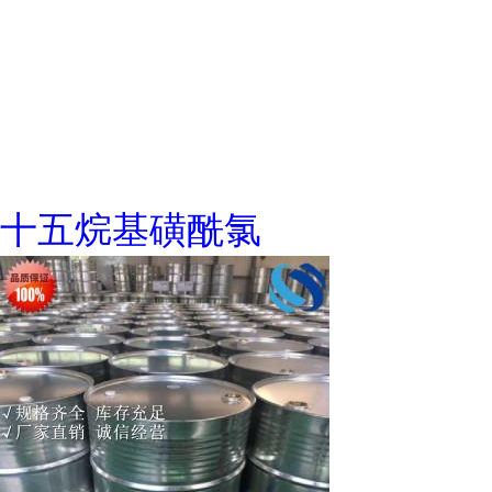
十五烷基磺酰氯