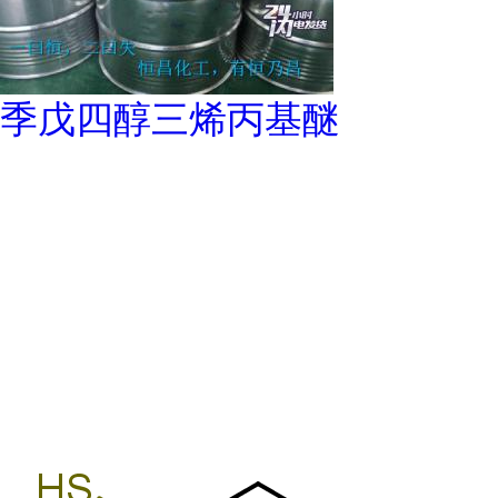
季戊四醇三烯丙基醚