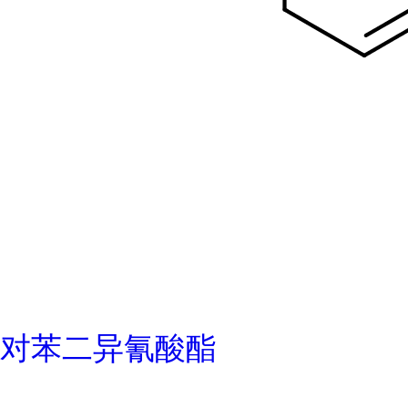
对苯二异氰酸酯