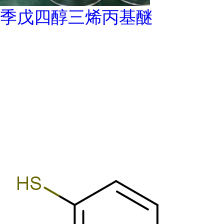
季戊四醇三烯丙基醚