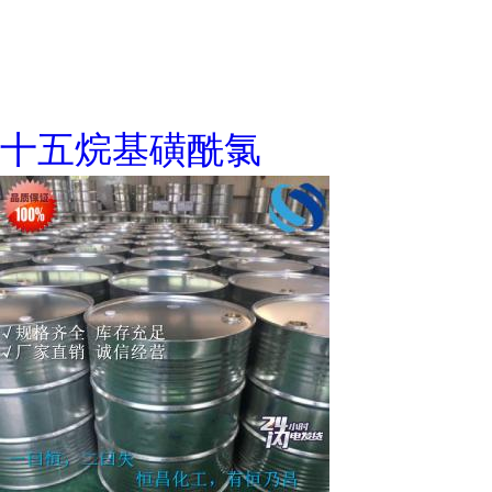
十五烷基磺酰氯