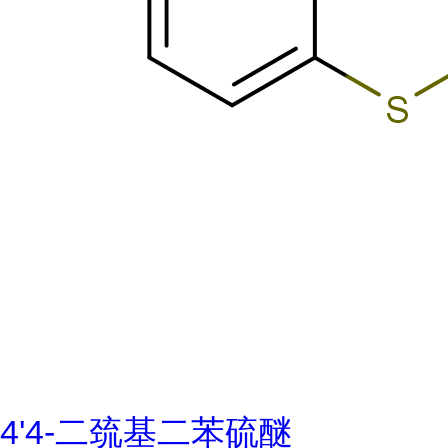
4'4-二巯基二苯硫醚