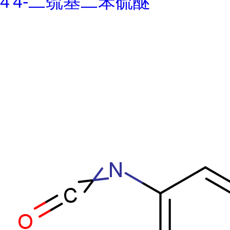
4'4-二巯基二苯硫醚