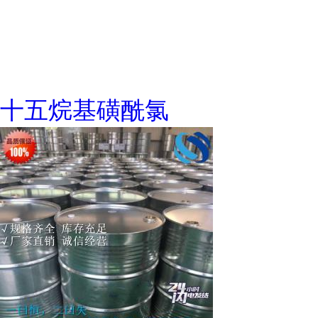
十五烷基磺酰氯