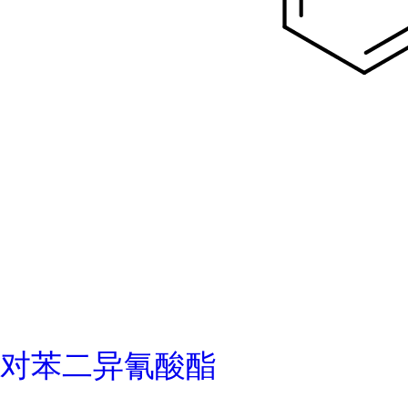
对苯二异氰酸酯