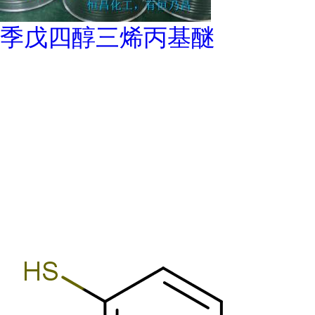
季戊四醇三烯丙基醚