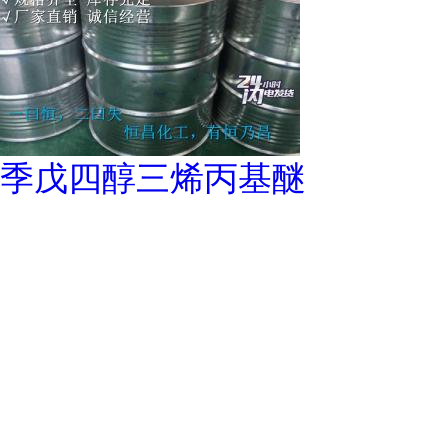
季戊四醇三烯丙基醚