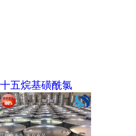
十五烷基磺酰氯