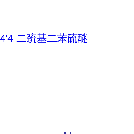
4'4-二巯基二苯硫醚