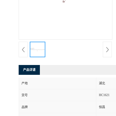
产品详请
产地
湖北
HC1621
货号
品牌
恒昌