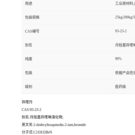
用途
工业原材料
25kg/200kg/5
包装规格
93-23-2
CAS编号
别名
月桂基异喹
99%
纯度
包装
依据产品性
级别
医药级
异喹丹
CAS:93-23-2
别名:月桂基异喹啉溴化物;
英文名:2-dodecylisoquinolin-2-ium,bromide
分子式:C21H32BrN