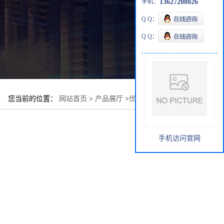
手机：
13627208026
Q Q：
Q Q：
您当前的位置：
网站首页
>
产品展厅
>
优势品种
>
异喹丹
手机访问官网