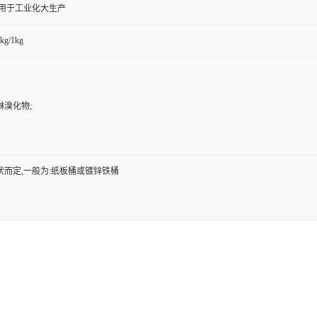
,用于工业化大生产
kg/1kg
啉溴化物;
状而定,一般为:纸板桶或镀锌铁桶