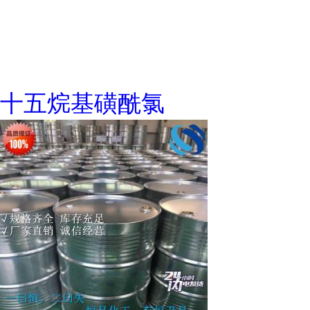
十五烷基磺酰氯