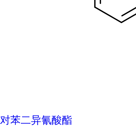
对苯二异氰酸酯