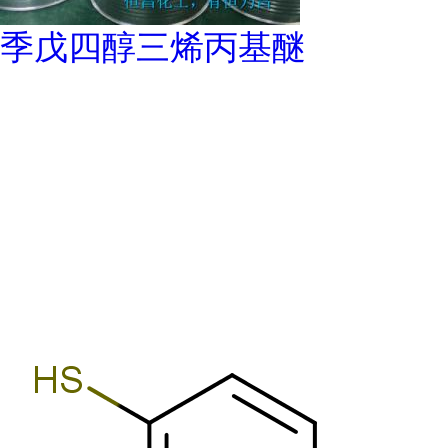
季戊四醇三烯丙基醚