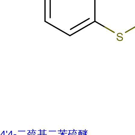
4'4-二巯基二苯硫醚