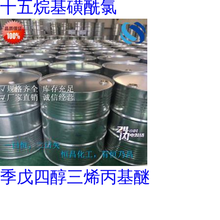
十五烷基磺酰氯
季戊四醇三烯丙基醚