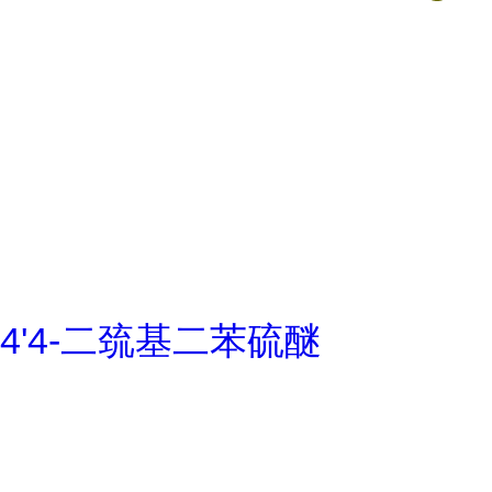
4'4-二巯基二苯硫醚