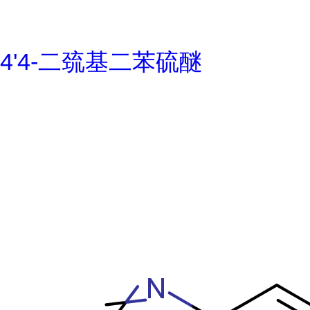
4'4-二巯基二苯硫醚