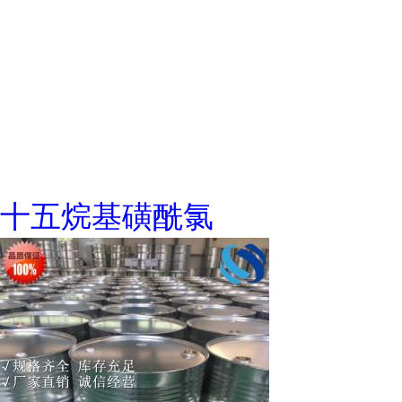
十五烷基磺酰氯