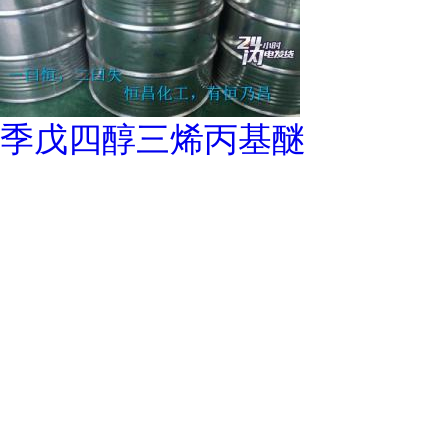
季戊四醇三烯丙基醚