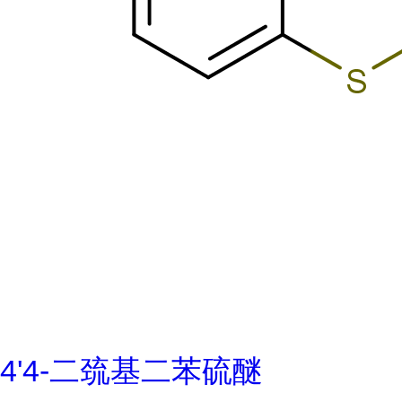
4'4-二巯基二苯硫醚