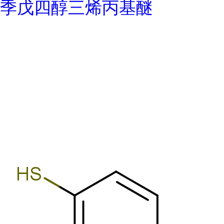
季戊四醇三烯丙基醚