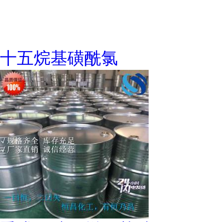
十五烷基磺酰氯