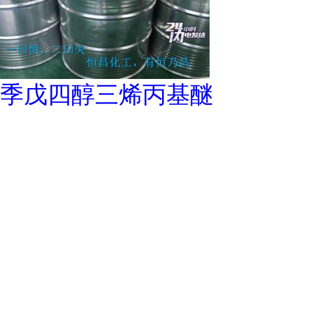
季戊四醇三烯丙基醚