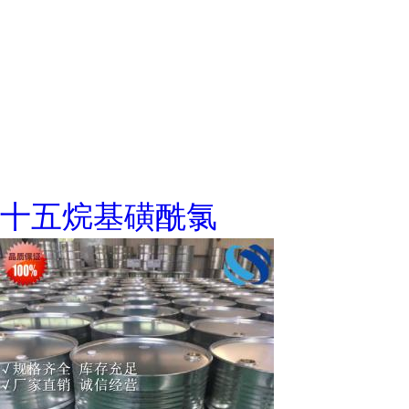
十五烷基磺酰氯