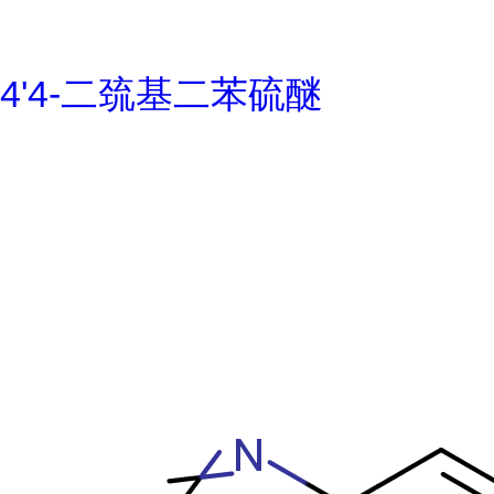
4'4-二巯基二苯硫醚