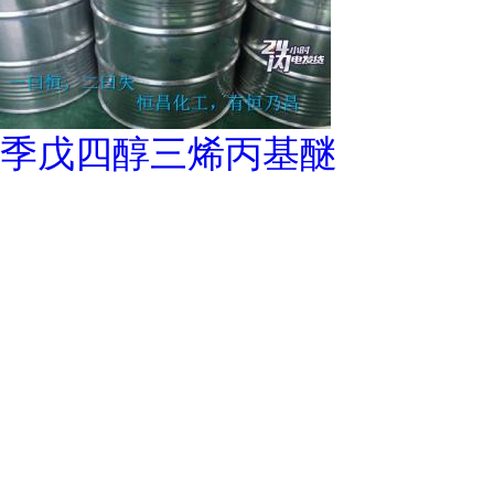
季戊四醇三烯丙基醚