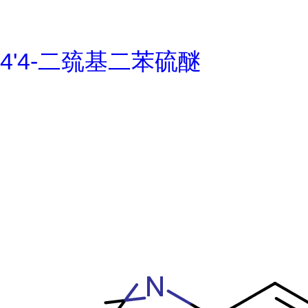
4'4-二巯基二苯硫醚