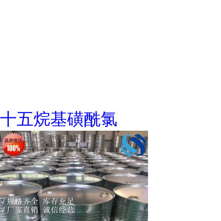
十五烷基磺酰氯