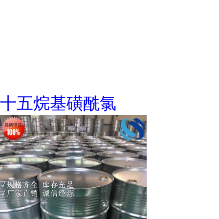
十五烷基磺酰氯