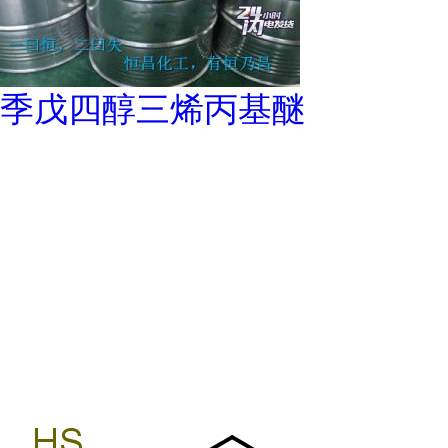
季戊四醇三烯丙基醚