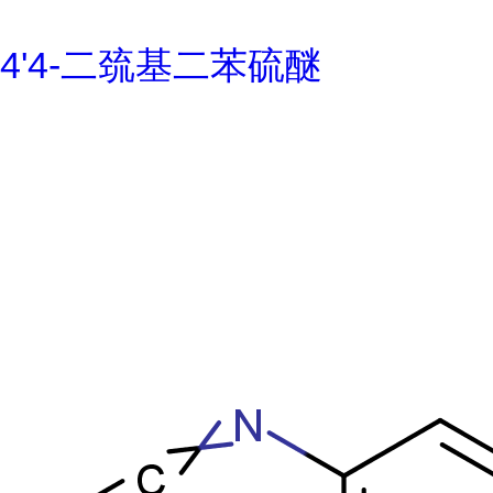
4'4-二巯基二苯硫醚