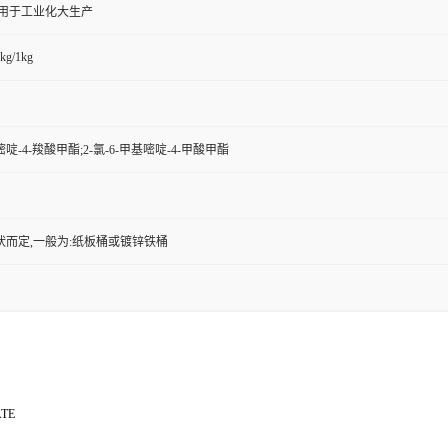
,用于工业化大生产
kg/1kg
基嘧啶-4-羧酸甲酯;2-氯-6-甲基嘧啶-4-甲酸甲酯
状而定,一般为:纸板桶或镀锌铁桶
TE