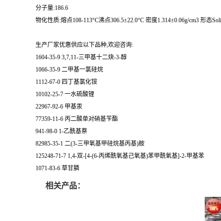
分子量:186.6
物化性质:熔点108-113°C沸点306.5±22.0°C 密度1.314±0.06g/cm3 形态Soli
生产厂家优惠供应以下品种,欢迎咨询:
1604-35-9 3,7,11-三甲基十二炔-3-醇
1066-35-9 二甲基一氯硅烷
1112-67-0 四丁基氯化铵
10102-25-7 一水硫酸锂
22967-92-6 甲基汞
77359-11-6 丙二酸单对硝基苄酯
941-98-0 1-乙酰基萘
82985-35-1 二(3-三甲氧基甲硅烷基丙基)胺
125248-71-7 1,4-双-[4-(6-丙烯酰氧基己氧基)苯甲酰氧基]-2-甲基苯
1071-83-6 草甘膦
相关产品：