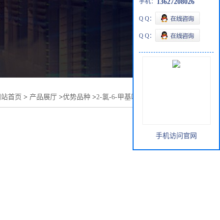
手机：
13627208026
Q Q：
Q Q：
网站首页
>
产品展厅
>
优势品种
>
2-氯-6-甲基嘧啶-4-羧酸甲酯
手机访问官网