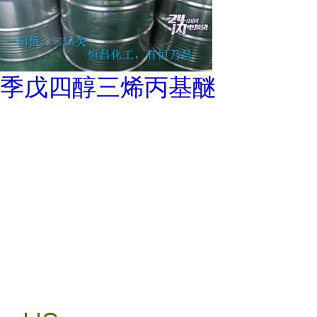
季戊四醇三烯丙基醚