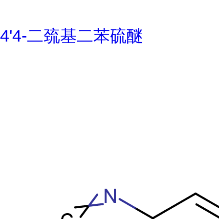
4'4-二巯基二苯硫醚