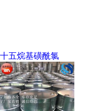
十五烷基磺酰氯